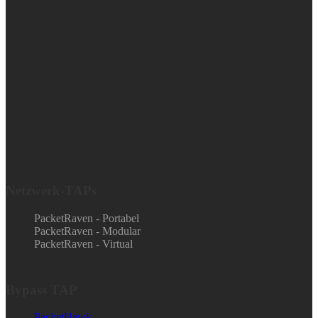
Netzwerk-TAPs
PacketRaven - Portabel
PacketRaven - Modular
PacketRaven - Virtual
Bypass TAP
PacketHawk