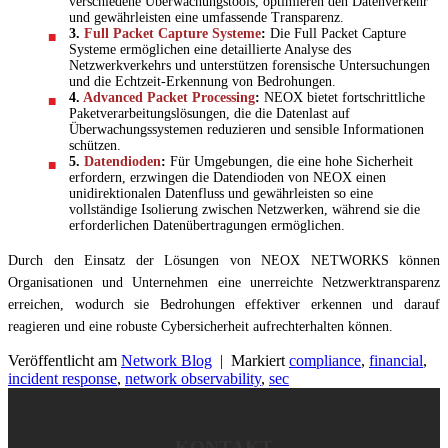
verschiedene Überwachungstools, optimieren den Datenverkehr
und gewährleisten eine umfassende Transparenz.
3.
Full Packet Capture Systeme
:
Die Full Packet Capture
Systeme ermöglichen eine detaillierte Analyse des
Netzwerkverkehrs und unterstützen forensische Untersuchungen
und die Echtzeit-Erkennung von Bedrohungen.
4.
Advanced Packet Processing
:
NEOX bietet fortschrittliche
Paketverarbeitungslösungen, die die Datenlast auf
Überwachungssystemen reduzieren und sensible Informationen
schützen.
5.
Datendioden
:
Für Umgebungen, die eine hohe Sicherheit
erfordern, erzwingen die Datendioden von NEOX einen
unidirektionalen Datenfluss und gewährleisten so eine
vollständige Isolierung zwischen Netzwerken, während sie die
erforderlichen Datenübertragungen ermöglichen.
Durch den Einsatz der Lösungen von NEOX NETWORKS können
Organisationen und Unternehmen eine unerreichte Netzwerktransparenz
erreichen, wodurch sie Bedrohungen effektiver erkennen und darauf
reagieren und eine robuste Cybersicherheit aufrechterhalten können.
Veröffentlicht am
Network Blog
|
Markiert
compliance
,
financial
,
incident response
,
network observability
,
sec
KONTAKT