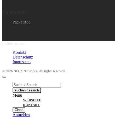
Datendiode
PacketRoo
Follow us on
Kontakt
Datenschutz
Impressum
© 2026 NEOX Networks | All rights reserved.
Products
search
suchen / search
Menu
WEBSEITE
KONTAKT
Close
Anmelden