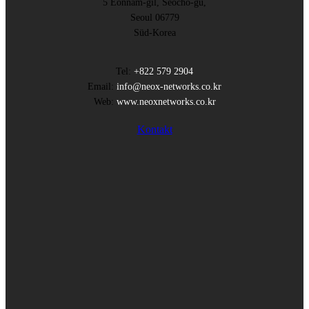
5 Eonnam-gil, Seocho-gu,
Seoul 06779
Süd-Korea
Tel:
+822 579 2904
Email:
info@neox-networks.co.kr
Web:
www.neoxnetworks.co.kr
Kontakt