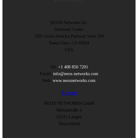
NEOX Networks Inc.
Techmart Center
5201 Great America Parkway Suite 320
Santa Clara, CA 95054
USA
Tel:
+1 408 850 7201
Email:
info@neox-networks.com
Web:
www.neoxnetworks.com
Kontakt
NEOX NETWORKS GmbH
Monzastraße 4
63225 Langen
Deutschland