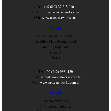
Tel:
+49 6103 37 215 910
Email:
info@neox-networks.com
Web:
www.neox-networks.com
Kontakt
NEOX NETWORKS A.S.
Hamidiye Mah. Selçuklu Cad.
No:10 İç Kapı No:2
İstanbul
Türkei
Tel:
+90 (212) 936 1159
Email:
info@neox-networks.com.tr
Web:
www.neox-networks.com.tr
Kontakt
NEOX Networks
1F Shinsung building,