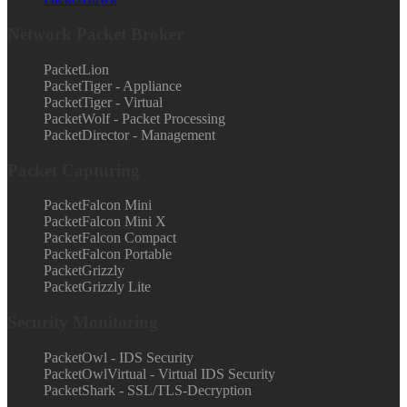
Network Packet Broker
PacketLion
PacketTiger - Appliance
PacketTiger - Virtual
PacketWolf - Packet Processing
PacketDirector - Management
Packet Capturing
PacketFalcon Mini
PacketFalcon Mini X
PacketFalcon Compact
PacketFalcon Portable
PacketGrizzly
PacketGrizzly Lite
Security Monitoring
PacketOwl - IDS Security
PacketOwlVirtual - Virtual IDS Security
PacketShark - SSL/TLS-Decryption