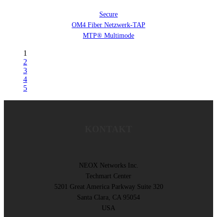
Secure
OM4 Fiber Netzwerk-TAP
MTP® Multimode
1
2
3
4
5
KONTAKT
NEOX Networks Inc.
Techmart Center
5201 Great America Parkway Suite 320
Santa Clara, CA 95054
USA