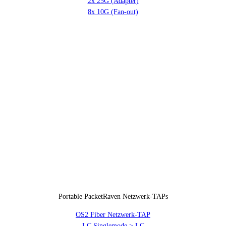
2x 25G (Adapter)
8x 10G (Fan-out)
Portable PacketRaven Netzwerk-TAPs
OS2 Fiber Netzwerk-TAP
LC Singlemode > LC