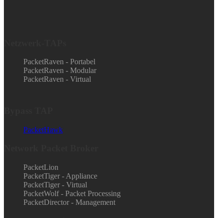
Netzwerk-TAPs
PacketRaven - Portabel
PacketRaven - Modular
PacketRaven - Virtual
Bypass TAP
PacketHawk
Network Packet Broker
PacketLion
PacketTiger - Appliance
PacketTiger - Virtual
PacketWolf - Packet Processing
PacketDirector - Management