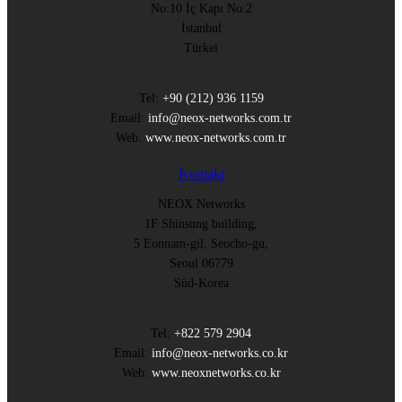
No:10 İç Kapı No:2
İstanbul
Türkei
Tel:
+90 (212) 936 1159
Email:
info@neox-networks.com.tr
Web:
www.neox-networks.com.tr
Kontakt
NEOX Networks
1F Shinsung building,
5 Eonnam-gil, Seocho-gu,
Seoul 06779
Süd-Korea
Tel:
+822 579 2904
Email:
info@neox-networks.co.kr
Web:
www.neoxnetworks.co.kr