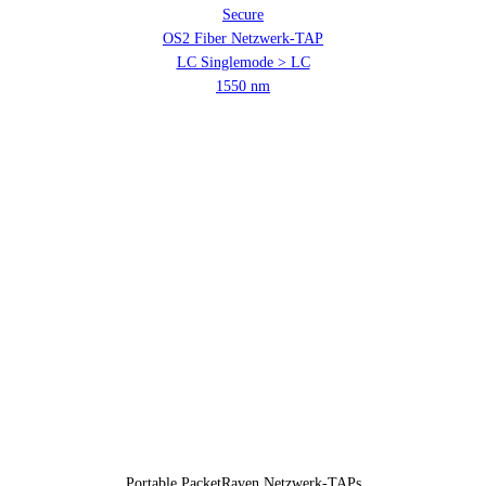
Secure
OS2 Fiber Netzwerk-TAP
LC Singlemode > LC
1550 nm
Portable PacketRaven Netzwerk-TAPs