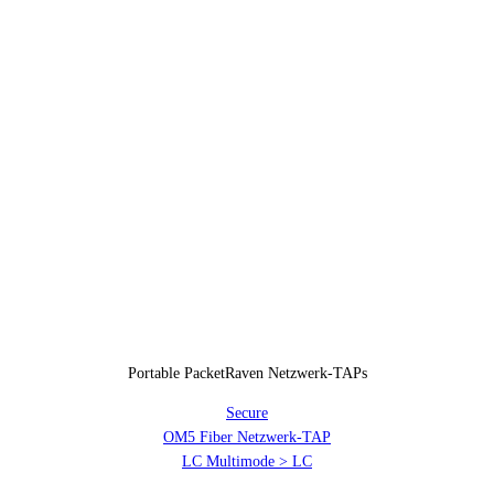
Portable PacketRaven Netzwerk-TAPs
Secure
OM5 Fiber Netzwerk-TAP
LC Multimode > LC