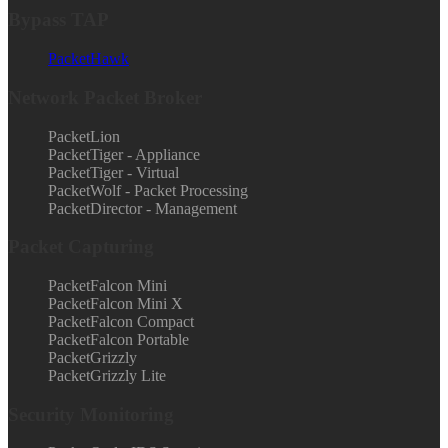
Bypass TAP
PacketHawk
Network Packet Broker
PacketLion
PacketTiger - Appliance
PacketTiger - Virtual
PacketWolf - Packet Processing
PacketDirector - Management
Packet Capturing
PacketFalcon Mini
PacketFalcon Mini X
PacketFalcon Compact
PacketFalcon Portable
PacketGrizzly
PacketGrizzly Lite
Security Monitoring