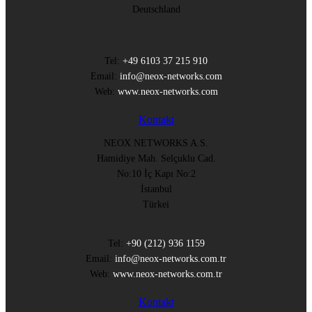
Deutschland
Tel:
+49 6103 37 215 910
Email:
info@neox-networks.com
Web:
www.neox-networks.com
Kontakt
NEOX NETWORKS A.S.
Hamidiye Mah. Selçuklu Cad.
No:10 İç Kapı No:2
İstanbul
Türkei
Tel:
+90 (212) 936 1159
Email:
info@neox-networks.com.tr
Web:
www.neox-networks.com.tr
Kontakt