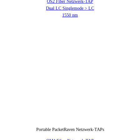
OS2 Fiber Netzwerk-TAP
Dual LC Singlemode > LC
1550 nm
Portable PacketRaven Netzwerk-TAPs