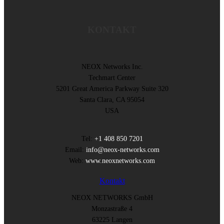
KONTAKT
NEOX Networks Inc.
Techmart Center
5201 Great America Parkway Suite 320
Santa Clara, CA 95054
USA
Tel:
+1 408 850 7201
Email:
info@neox-networks.com
Web:
www.neoxnetworks.com
Kontakt
NEOX NETWORKS GmbH
Monzastraße 4
63225 Langen