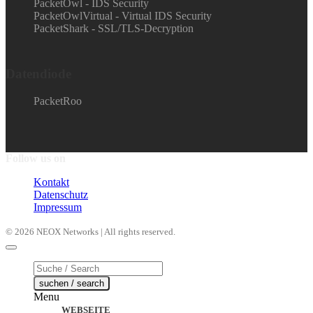
PacketOwl - IDS Security
PacketOwlVirtual - Virtual IDS Security
PacketShark - SSL/TLS-Decryption
Datendiode
PacketRoo
Follow us on
Kontakt
Datenschutz
Impressum
© 2026 NEOX Networks | All rights reserved.
Products
search
suchen / search
Menu
WEBSEITE