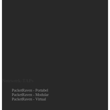
Netzwerk-TAPs
PacketRaven - Portabel
PacketRaven - Modular
PacketRaven - Virtual