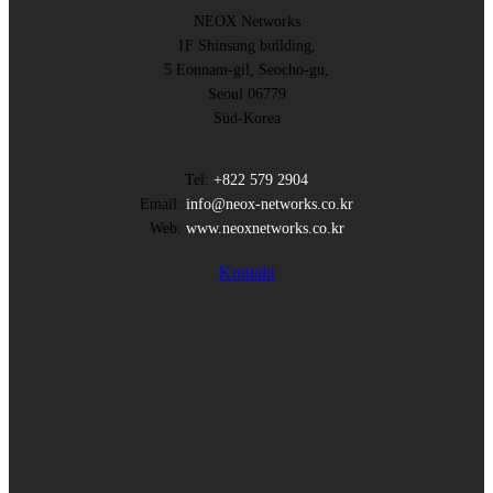
NEOX Networks
1F Shinsung building,
5 Eonnam-gil, Seocho-gu,
Seoul 06779
Süd-Korea
Tel:
+822 579 2904
Email:
info@neox-networks.co.kr
Web:
www.neoxnetworks.co.kr
Kontakt