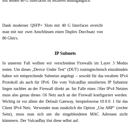
mit seinen 40 G Interfacen ist letzteres unumgänglich.
Dank moderner QSFP+ Slots mit 40 G Interfaces erreicht
man mit nur zwei Anschlüssen einen Duplex Durchsatz von
80 Gbit/s.
IP Subnets
In unserem Fall wollten wir verschiedene Firewalls im Layer 3 Modus
testen. Um dieses „Device Under Test“ (DUT) routingtechnisch einzubinden
haben wir entsprechende Subnetze angelegt – sowohl für das veraltete IPv4
Protokoll als auch für IPv6. Die vom VulcanBay simulierten IP Subnetze
liegen nachher an der Firewall direkt an. Im Falle eines /16er IPv4 Netztes
muss also genau dieses /16 Netz auch an der Firewall konfiguriert werden.
Wichtig ist vor allem der Default Gateway, beispielsweise 10.0.0..1 für das
Client IPv4 Netz. Verwendet man zusätzlich die Option „Use ARP“ (rechte
Seite), muss man sich um die eingeblendeten MAC Adressen nicht
kümmern. Der VulcanBay löst diese selbst auf.